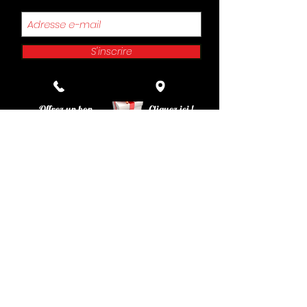
S'inscrire
Offrez un bon
Cliquez ici !
cadeau
Retrouvez le Philadelphia sur Facebook , Instagram
et You Tube !