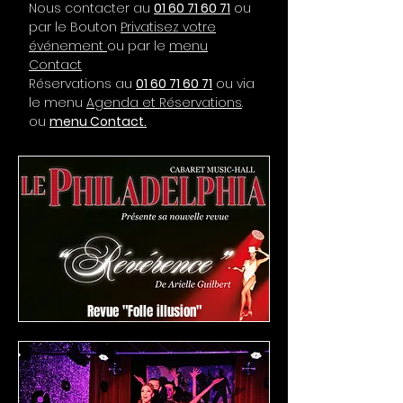
Nous contacter au
01 60 71 60 71
ou
par le Bouton
Privatisez votre
événement
ou par le
menu
Contact
Réservations au
01 60 71 60 71
ou via
le menu
Agenda et Réservations
.
ou
menu Contact.
Revue "Folle illusion"