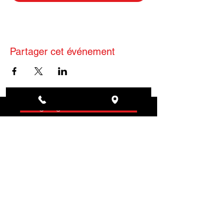
Partager cet événement
Page Agenda, Réservations
Votre événement au Philadelphia ou près de chez vous !
Privatisez votre événement
Inscrivez-vous à notre liste de
diffusion