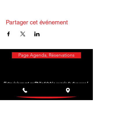
Partager cet événement
Page Agenda, Réservations
Votre événement au Philadelphia ou près de chez vous !
Privatisez votre événement
Inscrivez-vous à notre liste de
diffusion
Ne manquez aucune actualité