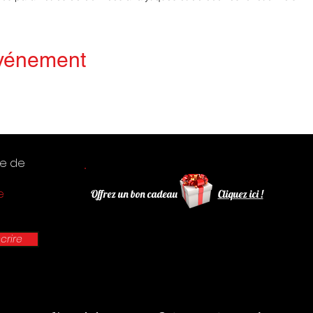
événement
te de
e
Offrez un bon cadeau
Cliquez ici !
scrire