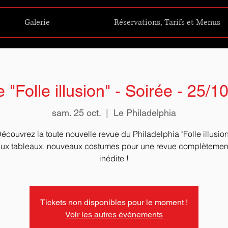
Galerie
Réservations, Tarifs et Menus
 "Folle illusion" - Soirée - 25/1
sam. 25 oct.
  |  
Le Philadelphia
écouvrez la toute nouvelle revue du Philadelphia "Folle illusion
x tableaux, nouveaux costumes pour une revue complètement 
Tickets non disponibles pour le moment !
Voir les autres événements