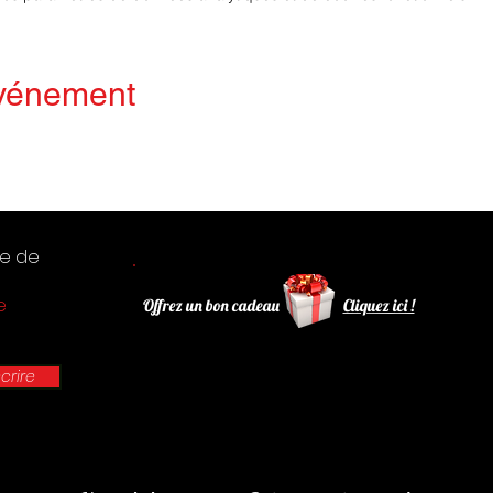
événement
te de
e
Offrez un bon cadeau
Cliquez ici !
scrire