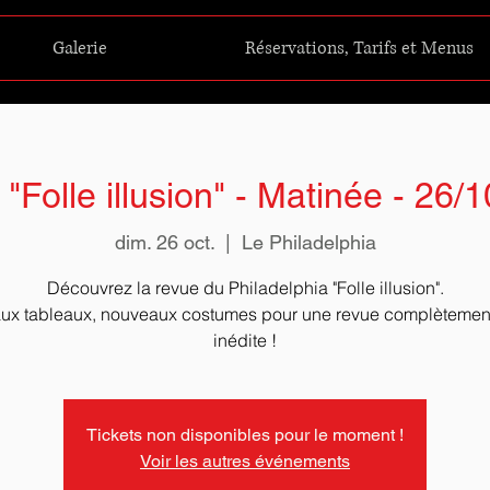
Galerie
Réservations, Tarifs et Menus
"Folle illusion" - Matinée - 26/
dim. 26 oct.
  |  
Le Philadelphia
Découvrez la revue du Philadelphia "Folle illusion".
x tableaux, nouveaux costumes pour une revue complètement 
Tickets non disponibles pour le moment !
Voir les autres événements