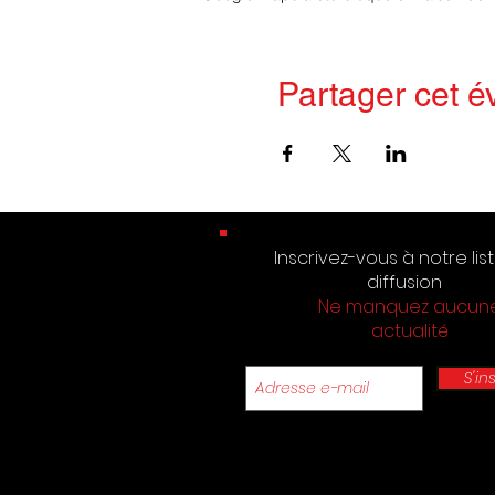
Partager cet 
Inscrivez-vous à notre lis
diffusion
Ne manquez aucun
actualité
S'in