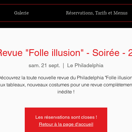
Galerie
Réservations, Tarifs et Menus
evue "Folle illusion" - Soirée -
sam. 21 sept.
  |  
Le Philadelphia
écouvrez la toute nouvelle revue du Philadelphia "Folle illusion
x tableaux, nouveaux costumes pour une revue complètement 
Les réservations sont closes !
Retour à la page d'accueil