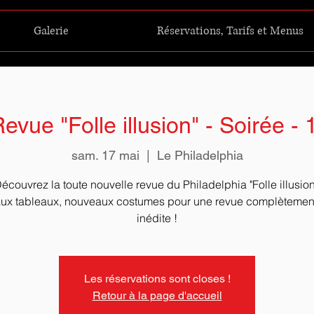
Galerie
Réservations, Tarifs et Menus
evue "Folle illusion" - Soirée -
sam. 17 mai
  |  
Le Philadelphia
écouvrez la toute nouvelle revue du Philadelphia "Folle illusion
x tableaux, nouveaux costumes pour une revue complètement 
Les réservations sont closes !
Retour à la page d'accueil