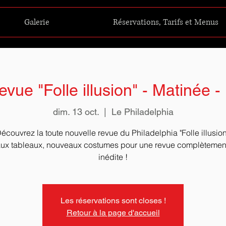
Galerie
Réservations, Tarifs et Menus
vue "Folle illusion" - Matinée 
dim. 13 oct.
  |  
Le Philadelphia
écouvrez la toute nouvelle revue du Philadelphia "Folle illusion
x tableaux, nouveaux costumes pour une revue complètement 
Les réservations sont closes !
Retour à la page d'accueil