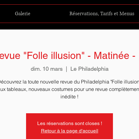
Galerie
Réservations, Tarifs et Menus
vue "Folle illusion" - Matinée 
dim. 10 mars
  |  
Le Philadelphia
écouvrez la toute nouvelle revue du Philadelphia "Folle illusion
x tableaux, nouveaux costumes pour une revue complètement 
Les réservations sont closes !
Retour à la page d'accueil