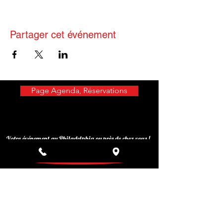
Partager cet événement
Page Agenda, Réservations
Votre événement au Philadelphia ou près de chez vous !
Privatisez votre événement
Inscrivez-vous à notre liste de
diffusion
Ne manquez aucune actualité